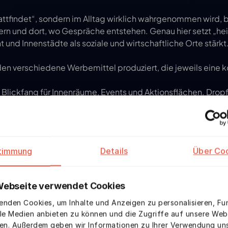
attfindet“, sondern im Alltag wirklich wahrgenommen wird, br
rn und dort, wo Gespräche entstehen. Genau hier setzt „he
und Innenstädte als soziale und wirtschaftliche Orte stärkt. 
n verschiedene Werbemittel produziert, die jeweils eine ko
d Blickfang für Innenräume, Events und Aktionsflächen. Drop
s gut an frequentierten Zugängen, da sie Bewegung ins Moti
ffen eine hochwertige, dauerhafte Markierung an Türen und S
ch zu überladen.

timmung
Details
Über Co
ücksrad die klassischen Print-Touchpoints: Es erzeugt Intera
Erlebnis. Genau diese Mischung aus Sichtbarkeit und Aktivi
itive Wahrnehmung lokaler Innenstadtangebote.

Webseite verwendet Cookies
bemitteln, das die Aktion „heimatshoppen“ im Stadtbild vera
enden Cookies, um Inhalte und Anzeigen zu personalisieren, Fu
zen und gestalten.
ale Medien anbieten zu können und die Zugriffe auf unsere Web
ren. Außerdem geben wir Informationen zu Ihrer Verwendung un
pen.de