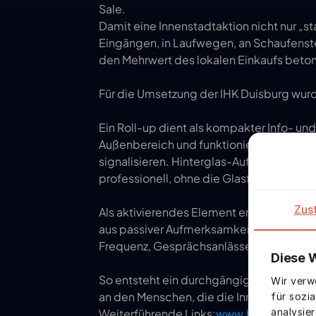
Sale.
Damit eine Innenstadtaktion nicht nur „st
Eingängen, in Laufwegen, an Schaufenste
den Mehrwert des lokalen Einkaufs betont 
Für die Umsetzung der IHK Duisburg wurde
Ein Roll-up dient als kompakter Info- un
Außenbereich und funktionieren besonder
signalisieren. Hinterglas-Aufkleber scha
professionell, ohne die Glasflächen optis
Zus
Als aktivierendes Element ergänzt ein Gl
aus passiver Aufmerksamkeit ein kleines 
Frequenz, Gesprächsanlässe und die pos
Diese 
So entsteht ein durchgängiges Set an Wer
Wir verw
an den Menschen, die die Innenstadt nut
für sozi
analysie
Weiterführende Links:
www.heimat-shop