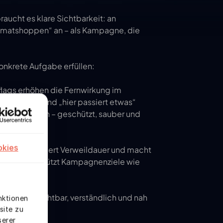
aucht es klare Sichtbarkeit: an 
imatshoppen“ an – als Kampagne, die 


nkrete Aufgabe erfüllen:

flags erhöhen die Fernwirkung im 
v bringen und „hier passiert etwas“ 
chaufenstern – geschützt, sauber und 
okies
ktion, verlängert Verweildauer und macht 
erung unterstützt Kampagnenziele wie 
nkert – sichtbar, verständlich und nah 
nktionen
site zu
serer